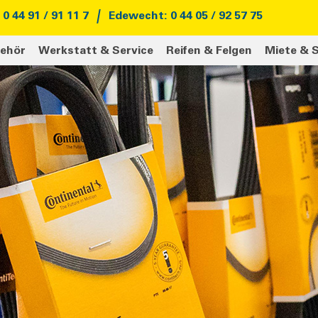
0 44 91 / 91 11 7
Edewecht: 0 44 05 / 92 57 75
behör
Werkstatt & Service
Reifen & Felgen
Miete & S