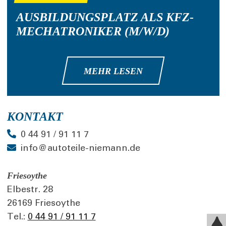
AUSBILDUNGSPLATZ ALS KFZ-
MECHATRONIKER (M/W/D)
MEHR LESEN
KONTAKT
0 44 91 / 91 11 7
info@autoteile-niemann.de
Friesoythe
Elbestr. 28
26169 Friesoythe
Tel.:
0 44 91 / 91 11 7